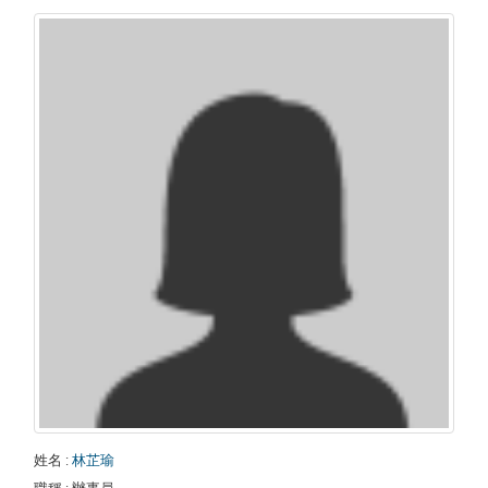
姓名
:
林芷瑜