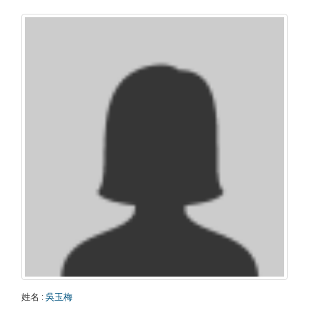
姓名
:
吳玉梅