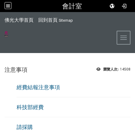
會計室
:::
佛光大學首頁
回到首頁
Sitemap
Toggl
注意事項
瀏覽人次:
14508
經
費結報注意事項
科技部經費
請採購