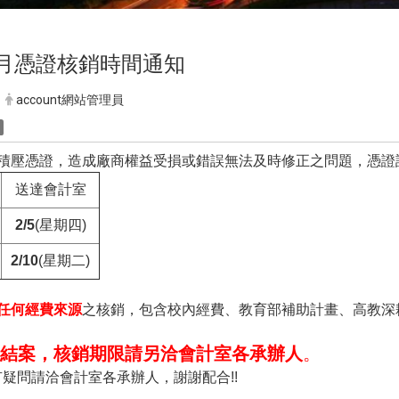
01月憑證核銷時間通知
account網站管理員
積壓憑證，造成廠商權益受損或錯誤無法及時修正之問題，憑證
送達會計室
2/5
(
星期四
)
2/10
(
星期二
)
任何經費來源
之核銷，包含校內經費、教育部補助計畫、高教深
結案，核銷期限請另洽會計室各承辦人
。
有疑問請洽會計室各承辦人，謝謝配合
!!