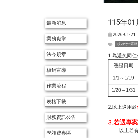
:::
115年
最新消息
2026-01-21
業務職掌
校內公告系統
法令規章
1.
為避免同仁
憑證日期
核銷宣導
1/1
～
1/19
作業流程
1/20
～
1/31
表格下載
2.
以上適用於
財務資訊公告
3.
若遇專案
以上若
學雜費專區