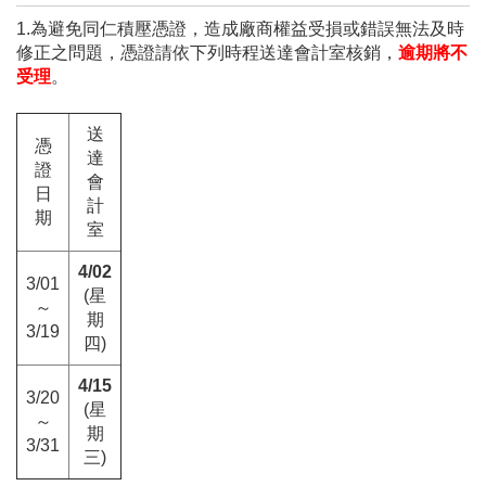
1.
為避免同仁積壓憑證，造成廠商權益受損或錯誤無法及時
修正之問題，憑證請依下列時程送達會計室核銷，
逾期將不
受理
。
送
憑
達
證
會
日
計
期
室
4/02
3/01
(
星
～
期
3/19
四
)
4/15
3/20
(
星
～
期
3/31
三
)