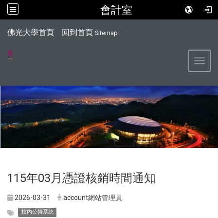
會計室
:::
佛光大學首頁
回到首頁
Sitemap
Toggl
115年03月憑證核銷時間通知
2026-03-31
account網站管理員
校內公告系統