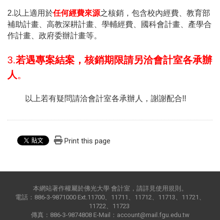
2.
以上適用於
任何經費來源
之核銷，包含校內經費、教育部
補助計畫、高教深耕計畫、學輔經費、國科會計畫、產學合
作計畫、政府委辦計畫等。
3.
若遇專案結案，核銷期限請另洽會計室各承辦
人
。
以上若有疑問請洽會計室各承辦人，謝謝配合
!!
Print this page
本網站著作權屬於佛光大學 會計室，請詳見使用規則。
電話：886-3-9871000 Ext.11700、11711、11712、11713、11721、
11722、11723
傳真：886-3-9874808 E-Mail：account@mail.fgu.edu.tw